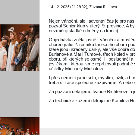
14. 12. 2025 (21:28:32), Zuzana Rainová
Nejen vánoční, ale i adventní čas je pro ná
pozval Senior klub v úterý 9. prosince. A by
nezmiňuji sladké odměny na konci).
Objednávka zněla jasně - vánoční atmosféra
choreografie 2. ročníku tanečního oboru po
které jsou ukradeny dárky, ale vše dobře d
Burianové a Marii Tůmové, třech koled v pro
oboru, při kterých se osmělili i posluchači 
jesličkami, kterou jsme reprízovali podru
učitelky Michaely Michalové.
I přes nemoci jsme si to, myslím, užili, a 
třeba si zase společně zazpíváme! A nebo 
Za pozvání děkujeme Ivance Richterové a
Za technické zázemí děkujeme Kamilovi Huš