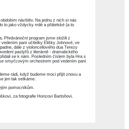
s obdobím návštěv. Na jednu z nich si nás
lo to jako vždycky milé a přátelské (a to
. Předvánoční program jsme složili z
d vedením paní učitelky Elišky Johnové, ve
opadne, dále z violoncellového dua Terezy
vedení pastýřů z literárně - dramatického
a přidali se k nám. Posledním číslem byla Hra s
hé se smyčcovým orchestrem pod vedením paní
budeme rádi, když budeme moci přijít znovu a
se jen tak setkáme.
 jejím pomocníkům.
kovi, za fotografie Honzovi Bartoňovi.