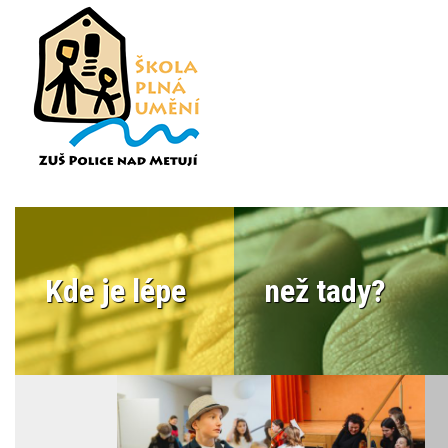
Kde je lépe
než tady?