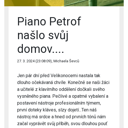
Piano Petrof
našlo svůj
domov....
27. 3. 2024 (23:08:09), Michaela Ševců
Jen pár dní před Velikonocemi nastala tak
dlouho očekávaná chvíle. Konečně se naši žáci
a učitelé z klavírního oddělení dočkali svého
vysněného piana. Pečlivé a opatrné vybalení a
postavení nástroje profesionálním týmem,
první doteky kláves, slzy dojetí...Ten náš
nástroj má srdce a hned od prvních tónů nám
začal vyprávět svůj příběh, svou dlouhou pouť