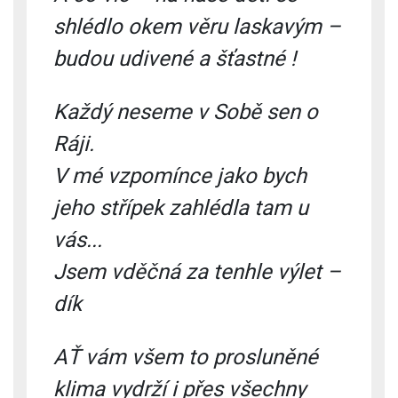
shlédlo okem věru laskavým –
budou
udivené a šťastné !
Každý neseme v Sobě sen o
Ráji.
V mé vzpomínce jako bych
jeho střípek zahlédla tam u
vás...
Jsem vděčná za tenhle výlet –
dík
AŤ vám všem to prosluněné
klima vydrží i přes vše
chny