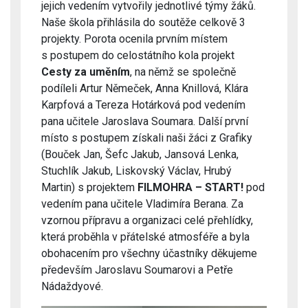
jejich vedením vytvořily jednotlivé týmy žáků.
Naše škola přihlásila do soutěže celkově 3
projekty. Porota ocenila p
rvním místem
s postupem do celostátního kola projekt
Cesty za uměním
, na němž se společně
podíleli Artur Němeček, Anna Knillová, Klára
Karpfová a Tereza Hotárková pod vedením
pana učitele Jaroslava Soumara. Další první
místo s postupem získali naši žáci z Grafiky
(Bouček Jan, Šefc Jakub, Jansová Lenka,
Stuchlík Jakub, Liskovský Václav, Hrubý
Martin) s projektem
FILMOHRA – START!
pod
vedením pana učitele Vladimíra Berana. Za
vzornou přípravu a organizaci celé přehlídky,
která proběhla v přátelské atmosféře a byla
obohacením pro všechny účastníky děkujeme
především Jaroslavu Soumarovi a Petře
Nádaždyové.