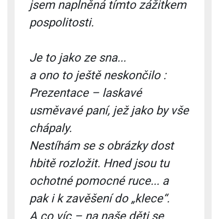
jsem naplněná tímto zážitkem
pospolitosti.
Je to jako ze sna...
a ono to ještě neskončilo :
Prezentace – laskavé
usměvavé paní, jež jako by vše
chápaly.
Nestíhám se s obrázky dost
hbitě rozložit. Hned jsou tu
ochotné pomocné ruce... a
pak
i k zavěšení do „klece“.
A co víc – na naše děti se