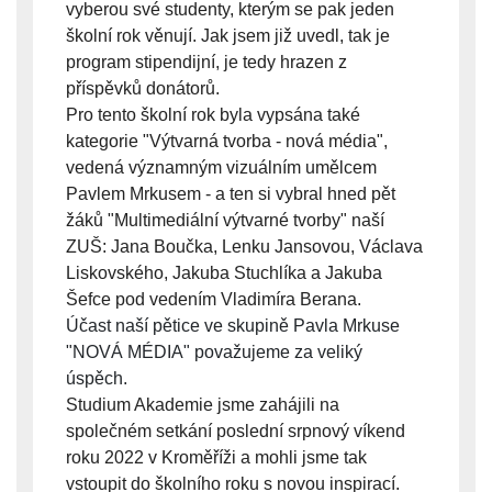
vyberou své studenty, kterým se pak jeden
školní rok věnují. Jak jsem již uvedl, tak je
program stipendijní, je tedy hrazen z
příspěvků donátorů.
Pro tento školní rok byla vypsána také
kategorie "Výtvarná tvorba - nová média",
vedená významným vizuálním umělcem
Pavlem Mrkusem - a ten si vybral hned pět
žáků "Multimediální výtvarné tvorby" naší
ZUŠ: Jana Boučka, Lenku Jansovou, Václava
Liskovského, Jakuba Stuchlíka a Jakuba
Šefce pod vedením Vladimíra Berana.
Účast naší pětice ve skupině Pavla Mrkuse
"NOVÁ MÉDIA" považujeme za veliký
úspěch.
Studium Akademie jsme zahájili na
společném setkání poslední srpnový víkend
roku 2022 v Kroměříži a mohli jsme tak
vstoupit do školního roku s novou inspirací.