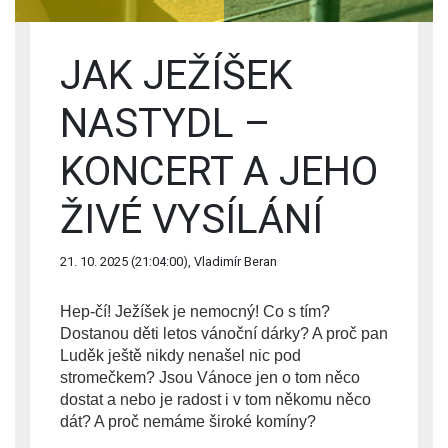
JAK JEŽÍŠEK
NASTYDL –
KONCERT A JEHO
ŽIVÉ VYSÍLÁNÍ
21. 10. 2025 (21:04:00), Vladimír Beran
Hep-čí! Ježíšek je nemocný! Co s tím? 
Dostanou děti letos vánoční dárky? A proč pan 
Luděk ještě nikdy nenašel nic pod 
stromečkem? Jsou Vánoce jen o tom něco 
dostat a nebo je radost i v tom někomu něco 
dát? A proč nemáme široké komíny? 
