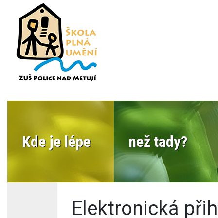
Kde je lépe
než tady?
Elektronická při