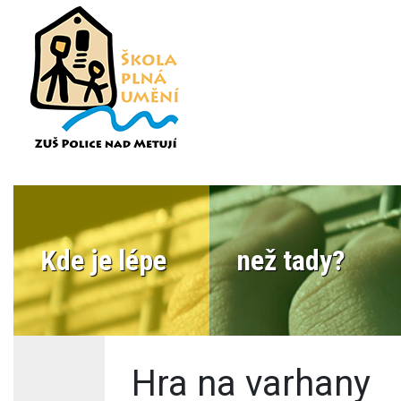
Kde je lépe
než tady?
Hra na varhany